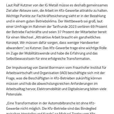
Laut Ralf Kutzner von der IG Metall müsse es deshalb gemeinsames
Ziel aller Akteure sein, die Arbeit im Kfz-Gewerbe attraktiv zu halten.
Wichtige Punkte zur Fachkräftesicherung sieht er in der Bezahlung
und in einem guten Betriebsklima. Der Wettbewerb sei groß, laut
einer Umfrage im Rahmen der Tarifrunde 2023 verlören 69 Prozent
der Betriebe Fachkräfte und seien 37 Prozent der Mitarbeiter bereit
für einen Wechsel. „Attraktive Arbeit braucht ein ganzheitliches
Konzept. Wir müssen dafür sorgen, dass weniger Handwerker
abwandern“, so Kutzner. Das Kfz-Gewerbe trage eine wichtige Rolle
im Zuge der Mobilitätswende und habe die Erfahrung und das
Selbstbewusstsein für eine erfolgreiche Transformation.
Der Impulsvortag von Daniel Borrmann vom Fraunhofer Institut für
Arbeitswirtschaft und Organisation (IAO) beschäftigte sich mit der
Frage, was die Beschäftigten in Kfz-Betrieben zukünftig können
müssen und hob die abwechslungsreichen Anforderungen im
Arbeitsalltag hervor, Elektromobilität und Digitalisierung böten viele
Potenziale.
„Eine Transformation in der Automobilbranche ist ohne Kfz-
Gewerbe nicht möglich. Die Kfz-Betriebe sind das Bindeglied
zwischen Hersteller und Kunde“, so Michael Ziegler vom Kfz-