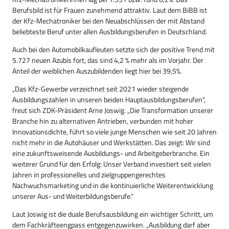
Berufsbild ist für Frauen zunehmend attraktiv. Laut dem BiBB ist
der Kfz-Mechatroniker bei den Neuabschlüssen der mit Abstand
beliebteste Beruf unter allen Ausbildungsberufen in Deutschland.
Auch bei den Automobilkaufleuten setzte sich der positive Trend mit
5.727 neuen Azubis fort, das sind 4,2 % mehr als im Vorjahr. Der
Anteil der weiblichen Auszubildenden liegt hier bei 39,5%.
„Das Kfz-Gewerbe verzeichnet seit 2021 wieder steigende
Ausbildungszahlen in unseren beiden Hauptausbildungsberufen“,
freut sich ZDK-Präsident Arne Joswig. „Die Transformation unserer
Branche hin zu alternativen Antrieben, verbunden mit hoher
Innovationsdichte, führt so viele junge Menschen wie seit 20 Jahren
nicht mehr in die Autohäuser und Werkstätten. Das zeigt: Wir sind
eine zukunftsweisende Ausbildungs- und Arbeitgeberbranche. Ein
weiterer Grund für den Erfolg: Unser Verband investiert seit vielen
Jahren in professionelles und zielgruppengerechtes
Nachwuchsmarketing und in die kontinuierliche Weiterentwicklung
unserer Aus- und Weiterbildungsberufe.“
Laut Joswig ist die duale Berufsausbildung ein wichtiger Schritt, um
dem Fachkräfteengpass entgegenzuwirken. „Ausbildung darf aber