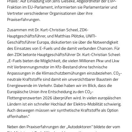
Praxis“. Auf Einladung von Jens Gieseke, Abgeordneter der EVP-
Fraktion im EU-Parlament, informierten sie Parlamentarier und
Vertreter verschiedener Organisationen über ihre
Praxiserfahrungen.
Zusammen mit Dr. Kurt-Christian Scheel, ZDK-
Hauptgeschäftsführer, und Matthias Plötzke, UNITI-
Geschäftsführer Europa, diskutierten sie über die Notwendigkeit
des Einsatzes von E-Fuels und die damit verbunden Chancen. Für
den ZDK betonte Hauptgeschäftsführer Dr. Kurt-Christian Scheel:
„E-Fuels bieten die Möglichkeit, die vielen Millionen Pkw und Lkw
mit Verbrennungsmotor im Kfz-Bestand ohne technische
Anpassungen in die Klimaschutzbemühungen einzubeziehen. CO
-
2
neutrale Kraftstoffe sind damit ein unverzichtbarer Baustein der
Energiewende im Verkehr. Dabei haben wir im Blick, dass die
Europäische Union ihre Entscheidung zu den CO
-
2
Flottengrenzwerten 2026 überprüfen wird. In vielen europäischen
Ländern ist ein schneller Hochlauf der Elektro-Mobilität schwierig.
Auch deswegen müssen wir synthetische Kraftstoffe als Option
offenhalten.“
Neben den Praxiserfahrungen der „Autodoktoren“ bildete der vom