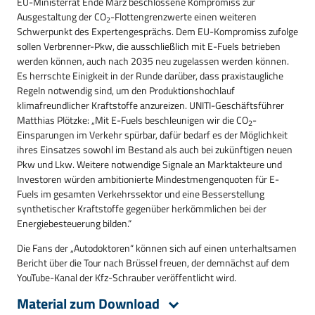
EU-Ministerrat Ende März beschlossene Kompromiss zur
Ausgestaltung der CO
-Flottengrenzwerte einen weiteren
2
Schwerpunkt des Expertengesprächs. Dem EU-Kompromiss zufolge
sollen Verbrenner-Pkw, die ausschließlich mit E-Fuels betrieben
werden können, auch nach 2035 neu zugelassen werden können.
Es herrschte Einigkeit in der Runde darüber, dass praxistaugliche
Regeln notwendig sind, um den Produktionshochlauf
klimafreundlicher Kraftstoffe anzureizen. UNITI-Geschäftsführer
Matthias Plötzke: „Mit E-Fuels beschleunigen wir die CO
-
2
Einsparungen im Verkehr spürbar, dafür bedarf es der Möglichkeit
ihres Einsatzes sowohl im Bestand als auch bei zukünftigen neuen
Pkw und Lkw. Weitere notwendige Signale an Marktakteure und
Investoren würden ambitionierte Mindestmengenquoten für E-
Fuels im gesamten Verkehrssektor und eine Besserstellung
synthetischer Kraftstoffe gegenüber herkömmlichen bei der
Energiebesteuerung bilden.“
Die Fans der „Autodoktoren“ können sich auf einen unterhaltsamen
Bericht über die Tour nach Brüssel freuen, der demnächst auf dem
YouTube-Kanal der Kfz-Schrauber veröffentlicht wird.
Material zum Download