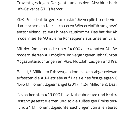
Prozent gestiegen. Das geht nun aus dem Abschlussberi
Kfz-Gewerbe (ZDK) hervor.
ZDK-Präsident Jürgen Karpinski: "Die verpflichtende E
damit schon ein Jahr nach deren Wiedereinführung bewä
entscheidend ist, was hinten rauskommt. Das hat der Ab
modernisierte AU ist eine Konsequenz aus unseren Erfa
Mit der Kompetenz der über 34 000 anerkannten AU-Be
modernisierten AU möglich: Im vergangenen Jahr führte
Abgasuntersuchungen an Pkw, Nutzfahrzeugen und Kraf
Bei 11,5 Millionen Fahrzeugen konnte kein abgasrelevant
erfassten die AU-Betriebe auf Basis eines festgelegte
1,46 Millionen Abgasmängel (2017: 1,24 Millionen). Das 
Davon konnten 418 000 Pkw, Nutzfahrzeuge und Krafträ
instand gesetzt werden und so die zulässigen Emissions
rund 24 Millionen Abgasuntersuchungen von allen berec