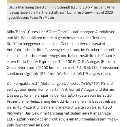
Dacia Managing Director Thilo Schmidt (r.) und ZDK-Präsident Arne
Joswig haben die Partnerschaft zum Licht-Test-Gewinnspiel 2023
geschlossen. Foto: ProMotor
Köln/Bonn. „Gutes Licht! Gute Fahrt!“ – dafür sorgen Autohäuser
und Kfz-Werkstätten mit dem gemeinsamen Licht-Test des
Kraftfahrzeuggewerbes und der Deutschen Verkehrswacht.
Autofahrende, die ihre Fahrzeugbeleuchtung im Oktober überprüfen
lassen, sind sicherer unterwegs und haben zusätzlich die Chance,
einen Dacia Duster Expression TCe 100 ECO-G (Autogas (Benzin):
Gesamtverbrauch (l/100 km) kombiniert: 7,8 (6,4); CO
-Emissionen
₂
kombiniert (g/km): 126 (144); Werte nach WLTP) zu gewinnen.
Der kompakte, 4,34 Meter lange SUV leistet 74 kW/101 PS und
verfügt über einen kombinierten Antrieb mit Autogas und Benzin.
Das sorgt für eine Ersparnis der Kraftstoffkosten von bis zu 20
Prozent, eine Reduzierung der CO2-Emissionen im Gasbetrieb um
bis zu 13 Prozent und eine enorme Reichweite von bis zu 1.200
Kilometer. Das Gewinnerfahrzeug hat zudem eine Klimaanlage,
LED-Tagfahr- und Abblendlicht sowie ein Multimediasystem mit 8-
Zoll-Touchscreen an Bord.