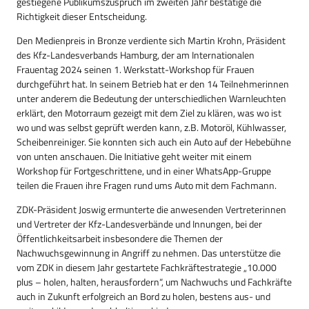
gestiegene Publikumszuspruch im zweiten Jahr bestätige die
Richtigkeit dieser Entscheidung.
Den Medienpreis in Bronze verdiente sich Martin Krohn, Präsident
des Kfz-Landesverbands Hamburg, der am Internationalen
Frauentag 2024 seinen 1. Werkstatt-Workshop für Frauen
durchgeführt hat. In seinem Betrieb hat er den 14 Teilnehmerinnen
unter anderem die Bedeutung der unterschiedlichen Warnleuchten
erklärt, den Motorraum gezeigt mit dem Ziel zu klären, was wo ist
wo und was selbst geprüft werden kann, z.B. Motoröl, Kühlwasser,
Scheibenreiniger. Sie konnten sich auch ein Auto auf der Hebebühne
von unten anschauen. Die Initiative geht weiter mit einem
Workshop für Fortgeschrittene, und in einer WhatsApp-Gruppe
teilen die Frauen ihre Fragen rund ums Auto mit dem Fachmann.
ZDK-Präsident Joswig ermunterte die anwesenden Vertreterinnen
und Vertreter der Kfz-Landesverbände und Innungen, bei der
Öffentlichkeitsarbeit insbesondere die Themen der
Nachwuchsgewinnung in Angriff zu nehmen. Das unterstütze die
vom ZDK in diesem Jahr gestartete Fachkräftestrategie „10.000
plus – holen, halten, herausfordern“, um Nachwuchs und Fachkräfte
auch in Zukunft erfolgreich an Bord zu holen, bestens aus- und