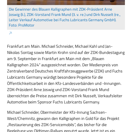
Die Gewinner des Blauen Kalligraphen mit ZDK-Präsident Arne
Joswig (li.), ZDK-Vorstand Frank Mund (3. v. re.) und Dirk Nusselt (re.,
Leiter Verkauf Automotive bei Fuchs Lubricants Germany GmbH).
Foto: ProMotor
Frankfurt am Main. Michael Schneider, Michael Kahl und Jan-
Nikolas Sontag sowie Martin Krohn sind auf der ZDK-Bundestagung
am 9. September in Frankfurt am Main mit dem „Blauen
Kalligraphen 2024“ ausgezeichnet worden. Der Medienpreis von
Zentralverband Deutsches Kraftfahrzeuggewerbe (ZDK) und Fuchs
Lubricants Germany würdigt besondere Projekte für die
Öffentlichkeitsarbeit in den Kfz-Landesverbänden und -Innungen.
ZDK-Präsident Arne Joswig und ZDK-Vorstand Frank Mund
überreichten die Preise zusammen mit Dirk Nusselt, Verkaufsleiter
Automotive beim Sponsor Fuchs Lubricants Germany.
Michael Schneider, Obermeister der Kfz-Innung Sachsen-
West/Chemnitz, gewann den Kalligraphen in Gold für das Projekt
„Restaurierung des ZDK-Servicemobils“, das bisher für die
Begleitung von Oldtimer-Rallyes genutzt wurde. Jetzt ist es ein