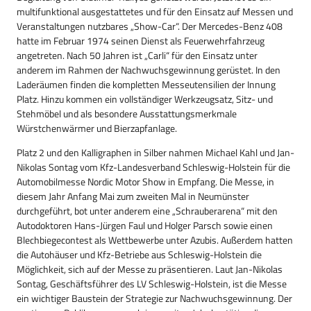
multifunktional ausgestattetes und für den Einsatz auf Messen und
Veranstaltungen nutzbares „Show-Car“. Der Mercedes-Benz 408
hatte im Februar 1974 seinen Dienst als Feuerwehrfahrzeug
angetreten. Nach 50 Jahren ist „Carli“ für den Einsatz unter
anderem im Rahmen der Nachwuchsgewinnung gerüstet. In den
Laderäumen finden die kompletten Messeutensilien der Innung
Platz. Hinzu kommen ein vollständiger Werkzeugsatz, Sitz- und
Stehmöbel und als besondere Ausstattungsmerkmale
Würstchenwärmer und Bierzapfanlage.
Platz 2 und den Kalligraphen in Silber nahmen Michael Kahl und Jan-
Nikolas Sontag vom Kfz-Landesverband Schleswig-Holstein für die
Automobilmesse Nordic Motor Show in Empfang. Die Messe, in
diesem Jahr Anfang Mai zum zweiten Mal in Neumünster
durchgeführt, bot unter anderem eine „Schrauberarena“ mit den
Autodoktoren Hans-Jürgen Faul und Holger Parsch sowie einen
Blechbiegecontest als Wettbewerbe unter Azubis. Außerdem hatten
die Autohäuser und Kfz-Betriebe aus Schleswig-Holstein die
Möglichkeit, sich auf der Messe zu präsentieren. Laut Jan-Nikolas
Sontag, Geschäftsführer des LV Schleswig-Holstein, ist die Messe
ein wichtiger Baustein der Strategie zur Nachwuchsgewinnung. Der