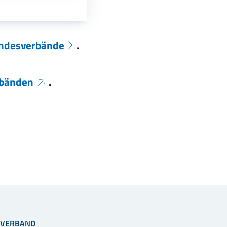
ndesverbände
.
rbänden
.
VERBAND