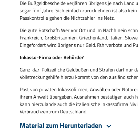
Die Bußgeldbescheide verjähren übrigens je nach Land unt
sogar fünf Jahre. Sich einfach zurücklehnen ist also kei
Passkontrolle gehen die Nichtzahler ins Netz.
Die gute Botschaft: Wer vor Ort und im Nachhinein schne
Frankreich, Großbritannien, Griechenland, Italien, Slo
Eingefordert wird übrigens nur Geld. Fahrverbote und Pu
Inkasso-Firma oder Behörde?
Ganz klar: Polizeiliche Geldbußen und Strafen darf nur d
Vollstreckungshilfe hierzu kommt von den ausländisc
Post von privaten Inkassofirmen, Anwälten oder Notaren
ihrem Anwalt übergeben. Ausnahmen bestätigen auch hi
kann hierzulande auch die italienische Inkassofirma Niv
Verbrauchzentrum Deutschland.
Material zum Herunterladen