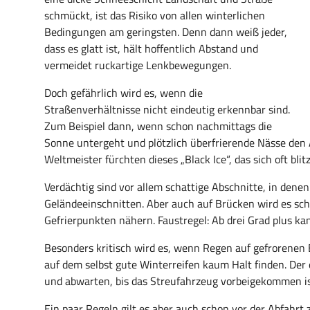
schmückt, ist das Risiko von allen winterlichen
Bedingungen am geringsten. Denn dann weiß jeder,
dass es glatt ist, hält hoffentlich Abstand und
vermeidet ruckartige Lenkbewegungen.
Doch gefährlich wird es, wenn die
Straßenverhältnisse nicht eindeutig erkennbar sind.
Zum Beispiel dann, wenn schon nachmittags die
Sonne untergeht und plötzlich überfrierende Nässe den 
Weltmeister fürchten dieses „Black Ice“, das sich oft blit
Verdächtig sind vor allem schattige Abschnitte, in denen
Geländeeinschnitten. Aber auch auf Brücken wird es sch
Gefrierpunkten nähern. Faustregel: Ab drei Grad plus ka
Besonders kritisch wird es, wenn Regen auf gefrorenen B
auf dem selbst gute Winterreifen kaum Halt finden. Der 
und abwarten, bis das Streufahrzeug vorbeigekommen is
Ein paar Regeln gilt es aber auch schon vor der Abfahrt