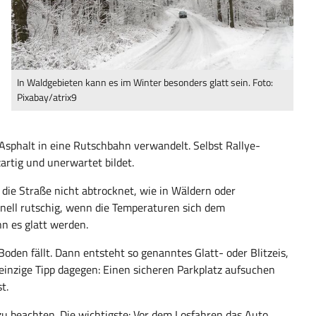
In Waldgebieten kann es im Winter besonders glatt sein. Foto:
Pixabay/atrix9
Asphalt in eine Rutschbahn verwandelt. Selbst Rallye-
zartig und unerwartet bildet.
 die Straße nicht abtrocknet, wie in Wäldern oder
nell rutschig, wenn die Temperaturen sich dem
nn es glatt werden.
oden fällt. Dann entsteht so genanntes Glatt- oder Blitzeis,
einzige Tipp dagegen: Einen sicheren Parkplatz aufsuchen
t.
 zu beachten. Die wichtigste: Vor dem Losfahren das Auto