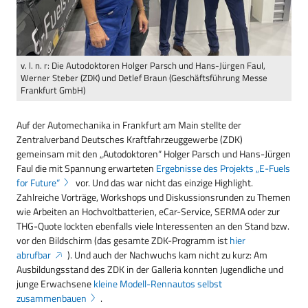
v. l. n. r: Die Autodoktoren Holger Parsch und Hans-Jürgen Faul,
Werner Steber (ZDK) und Detlef Braun (Geschäftsführung Messe
Frankfurt GmbH)
Auf der Automechanika in Frankfurt am Main stellte der
Zentralverband Deutsches Kraftfahrzeuggewerbe (ZDK)
gemeinsam mit den „Autodoktoren“ Holger Parsch und Hans-Jürgen
Faul die mit Spannung erwarteten
Ergebnisse des Projekts „E-Fuels
for Future“
vor. Und das war nicht das einzige Highlight.
Zahlreiche Vorträge, Workshops und Diskussionsrunden zu Themen
wie Arbeiten an Hochvoltbatterien, eCar-Service, SERMA oder zur
THG-Quote lockten ebenfalls viele Interessenten an den Stand bzw.
vor den Bildschirm (das gesamte ZDK-Programm ist
hier
abrufbar
). Und auch der Nachwuchs kam nicht zu kurz: Am
Ausbildungsstand des ZDK in der Galleria konnten Jugendliche und
junge Erwachsene
kleine Modell-Rennautos selbst
zusammenbauen
.