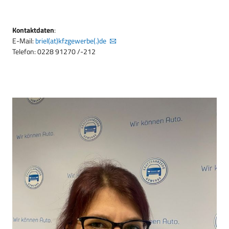
Kontaktdaten
:
E-Mail:
briel(at)kfzgewerbe(.)de
Telefon: 0228 91270 /-212