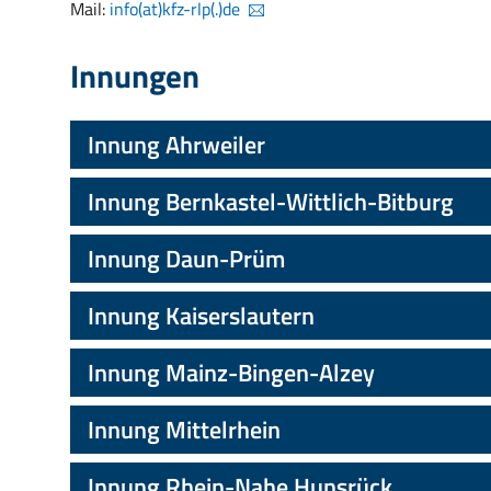
Mail:
info(at)kfz-rlp(.)de
Innungen
Innung Ahrweiler
Innung Bernkastel-Wittlich-Bitburg
Innung Daun-Prüm
Innung Kaiserslautern
Innung Mainz-Bingen-Alzey
Innung Mittelrhein
Innung Rhein-Nahe Hunsrück