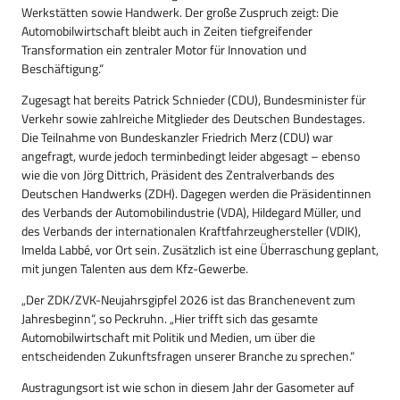
Werkstätten sowie Handwerk. Der große Zuspruch zeigt: Die
Automobilwirtschaft bleibt auch in Zeiten tiefgreifender
Transformation ein zentraler Motor für Innovation und
Beschäftigung.“
Zugesagt hat bereits Patrick Schnieder (CDU), Bundesminister für
Verkehr sowie zahlreiche Mitglieder des Deutschen Bundestages.
Die Teilnahme von Bundeskanzler Friedrich Merz (CDU) war
angefragt, wurde jedoch terminbedingt leider abgesagt – ebenso
wie die von Jörg Dittrich, Präsident des Zentralverbands des
Deutschen Handwerks (ZDH). Dagegen werden die Präsidentinnen
des Verbands der Automobilindustrie (VDA), Hildegard Müller, und
des Verbands der internationalen Kraftfahrzeughersteller (VDIK),
Imelda Labbé, vor Ort sein. Zusätzlich ist eine Überraschung geplant,
mit jungen Talenten aus dem Kfz-Gewerbe.
„Der ZDK/ZVK-Neujahrsgipfel 2026 ist das Branchenevent zum
Jahresbeginn“, so Peckruhn. „Hier trifft sich das gesamte
Automobilwirtschaft mit Politik und Medien, um über die
entscheidenden Zukunftsfragen unserer Branche zu sprechen.“
Austragungsort ist wie schon in diesem Jahr der Gasometer auf