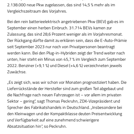
2.138.000 neue Pkw zugelassen, das sind 14,5 % mehr als im
Vergleichszeitraum des Vorjahres.
Bei den rein batterieelektrisch angetriebenen Pkw (BEV) gab es im
September einen herben Einbruch. 31.714 BEVs kamen zur
Zulassung, das sind 28,6 Prozent weniger als im Vorjahresmonat.
Der Rückgang dürfte damit zu erklären sein, dass die E-Auto-Prämie
seit September 2023 nur noch von Privatpersonen beantragt
werden kann. Bei den Plug-in-Hybriden zeigt der Trend weiter nach
unten, hier steht ein Minus von 45,7 % im Vergleich zum September
2022. Benziner (+9,1 %) und Diesel (+4,6 %) verzeichneten jeweils
Zuwächse.
„Es zeigt sich, was wir schon vor Monaten prognostiziert haben. Die
Lieferrückstände der Hersteller sind zum großen Teil abgebaut und
die Nachfrage nach neuen Fahrzeugen ist – vor allem im privaten
Sektor – gering“, sagt Thomas Peckruhn, ZDK-Vizepräsident und
Sprecher des Fabrikatshandels in Deutschland. „Insbesondere bei
den Kleinwagen und der Kompaktklasse deuten Preisentwicklung
und Verfügbarkeit auf eine zunehmend schwierigere
Absatzsituation hin“, so Peckruhn.